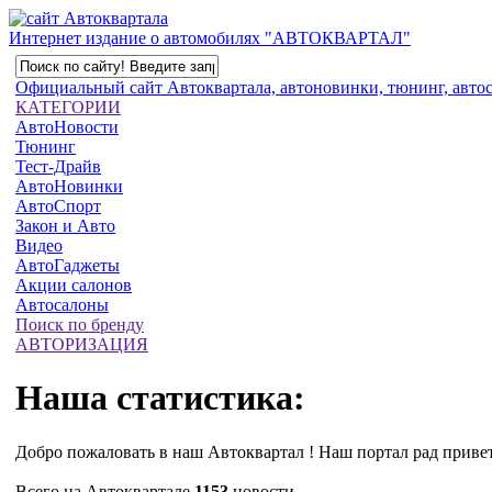
Интернет издание о автомобилях "АВТОКВАРТАЛ"
Официальный сайт Автоквартала, автоновинки, тюнинг, автосп
КАТЕГОРИИ
АвтоНовости
Тюнинг
Тест-Драйв
АвтоНовинки
АвтоСпорт
Закон и Авто
Видео
АвтоГаджеты
Акции салонов
Автосалоны
Поиск по бренду
АВТОРИЗАЦИЯ
Наша статистика:
Добро пожаловать в наш Автоквартал ! Наш портал рад привет
Всего на Автоквартале
1153
новости