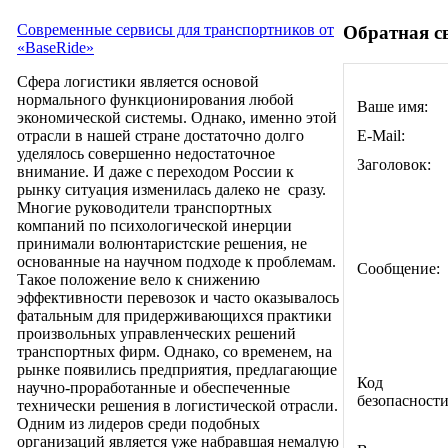
Современные сервисы для транспортников от
Обратная с
«BaseRide»
Сфера логистики является основой
нормального функционирования любой
Ваше имя:
экономической системы. Однако, именно этой
E-Mail:
отрасли в нашей стране достаточно долго
уделялось совершенно недостаточное
Заголовок:
внимание. И даже с переходом России к
рынку ситуация изменилась далеко не сразу.
Многие руководители транспортных
компаний по психологической инерции
принимали волюнтаристские решения, не
основанные на научном подходе к проблемам.
Сообщение:
Такое положение вело к снижению
эффективности перевозок и часто оказывалось
фатальным для придерживающихся практики
произвольных управленческих решений
транспортных фирм. Однако, со временем, на
рынке появились предприятия, предлагающие
Код
научно-проработанные и обеспеченные
безопасности
технически решения в логистической отрасли.
Одним из лидеров среди подобных
организаций является уже набравшая немалую