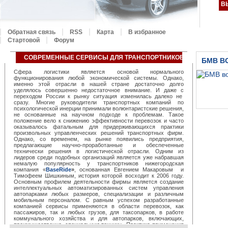
В
Обратная связь
RSS
Карта
В избранное
Стартовой
Форум
СОВРЕМЕННЫЕ СЕРВИСЫ ДЛЯ ТРАНСПОРТНИКОВ ОТ «BASERID
БМВ В
Сфера логистики является основой нормального
функционирования любой экономической системы. Однако,
именно этой отрасли в нашей стране достаточно долго
уделялось совершенно недостаточное внимание. И даже с
переходом России к рынку ситуация изменилась далеко не
сразу. Многие руководители транспортных компаний по
психологической инерции принимали волюнтаристские решения,
не основанные на научном подходе к проблемам. Такое
положение вело к снижению эффективности перевозок и часто
году.
оказывалось фатальным для придерживающихся практики
произвольных управленческих решений транспортных фирм.
Однако, со временем, на рынке появились предприятия,
предлагающие научно-проработанные и обеспеченные
технически решения в логистической отрасли. Одним из
лидеров среди подобных организаций является уже набравшая
немалую популярность у транспортников нижегородская
компания «
BaseRide
»
, основанная Евгением Макаровым и
Тимофеем Шишкиным, история которой восходит к 2006 году.
Основным профилем деятельности фирмы является создание
интеллектуальных автоматизированных систем управления
автопарками любых размеров, специализации и различным
мобильным персоналом. С равным успехом разработанные
компанией сервисы применяются в области перевозок, как
пассажиров, так и любых грузов, для таксопарков, в работе
коммунального хозяйства и для автопарков, включающих,
преимущественно, специальную технику. Практика применения