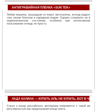
систем, созданных фирмой, позволяет повысить
эффективность работы любой транспортной организации,
примерно, на 40 процентов. Достаточно сказать, что всего один
АНТИГРАВИЙНАЯ ПЛЕНКА «SUN TEK»
диспетчер с их помощью оказывается в состоянии
контролировать около тысячи автомобилей. При этом резко
Любая машина, вышедшая из ворот автосалона, всегда радует
снижается количество нарушений на трассах, значительно
глаз своим блеском и нарядным видом. Однако сохранить ее в
повышается общая дисциплина вождения и перевозок.
первоначальном состоянии, особенно при интенсивном
Компанией создано сразу несколько сервисов, использующих
пользовании отнюдь не просто.
«облачную» технологию, позволяющих полностью перекрыть
линейку запросов любого транспортного предприятия, невзирая
на его размеры и специализацию. География применения
разработок фирмы непрерывно расширяется, так, недавно, в
связи с большим количеством клиентских запросов был открыт
дополнительный офис компании в Сингапуре, призванный
повысить качество обслуживания азиатских заказчиков. Также
сервисы фирмы успешно используются в Найроби, Нью-Йорке
и многих мегаполисах бывшего СССР.
ЛАДА КАЛИНА — КУПИТЬ ИЛЬ НЕ КУПИТЬ, ВОТ В ЧЕМ ВОПРОС?
Слухи о конце российского автопрома появляются с такой же
регулярностью как предсказания конца света.