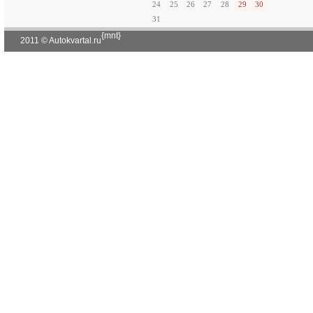
24
25
26
27
28
29
30
31
{mnt}
2011 © Autokvartal.ru