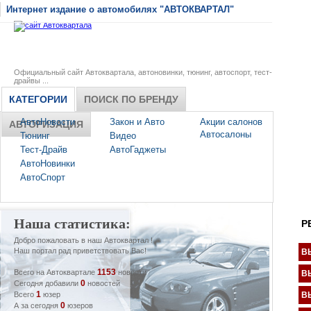
Интернет издание о автомобилях "АВТОКВАРТАЛ"
Официальный сайт Автоквартала, автоновинки, тюнинг, автоспорт, тест-
драйвы ...
КАТЕГОРИИ
ПОИСК ПО БРЕНДУ
АвтоНовости
Закон и Авто
Акции салонов
АВТОРИЗАЦИЯ
Автосалоны
Тюнинг
Видео
Тест-Драйв
АвтоГаджеты
АвтоНовинки
АвтоСпорт
Наша статистика:
Р
Добро пожаловать в наш Автоквартал !
Наш портал рад приветствовать Вас!
В
1153
Всего на Автоквартале
новости
В
0
Сегодня добавили
новостей
1
Всего
юзер
В
0
А за сегодня
юзеров