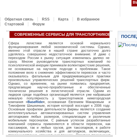
В
Обратная связь
RSS
Карта
В избранное
Стартовой
Форум
СОВРЕМЕННЫЕ СЕРВИСЫ ДЛЯ ТРАНСПОРТНИКОВ ОТ «BASERID
ПОСЛЕ
Сфера логистики является основой нормального
функционирования любой экономической системы. Однако,
именно этой отрасли в нашей стране достаточно долго
уделялось совершенно недостаточное внимание. И даже с
переходом России к рынку ситуация изменилась далеко не
сразу. Многие руководители транспортных компаний по
психологической инерции принимали волюнтаристские решения,
не основанные на научном подходе к проблемам. Такое
положение вело к снижению эффективности перевозок и часто
оказывалось фатальным для придерживающихся практики
произвольных управленческих решений транспортных фирм.
Однако, со временем, на рынке появились предприятия,
предлагающие научно-проработанные и обеспеченные
технически решения в логистической отрасли. Одним из
лидеров среди подобных организаций является уже набравшая
немалую популярность у транспортников нижегородская
компания «
BaseRide
»
, основанная Евгением Макаровым и
Тимофеем Шишкиным, история которой восходит к 2006 году.
Основным профилем деятельности фирмы является создание
интеллектуальных автоматизированных систем управления
автопарками любых размеров, специализации и различным
мобильным персоналом. С равным успехом разработанные
компанией сервисы применяются в области перевозок, как
пассажиров, так и любых грузов, для таксопарков, в работе
коммунального хозяйства и для автопарков, включающих,
преимущественно, специальную технику. Практика применения