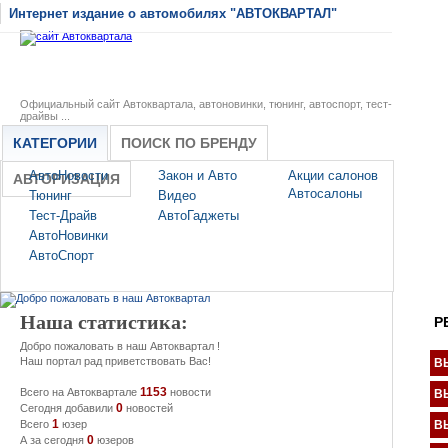
Интернет издание о автомобилях "АВТОКВАРТАЛ"
Официальный сайт Автоквартала, автоновинки, тюнинг, автоспорт, тест-
драйвы ...
КАТЕГОРИИ
ПОИСК ПО БРЕНДУ
АвтоНовости
Закон и Авто
Акции салонов
АВТОРИЗАЦИЯ
Автосалоны
Тюнинг
Видео
Тест-Драйв
АвтоГаджеты
АвтоНовинки
АвтоСпорт
Наша статистика:
Р
Добро пожаловать в наш Автоквартал !
Наш портал рад приветствовать Вас!
В
1153
Всего на Автоквартале
новости
В
0
Сегодня добавили
новостей
1
Всего
юзер
В
0
А за сегодня
юзеров