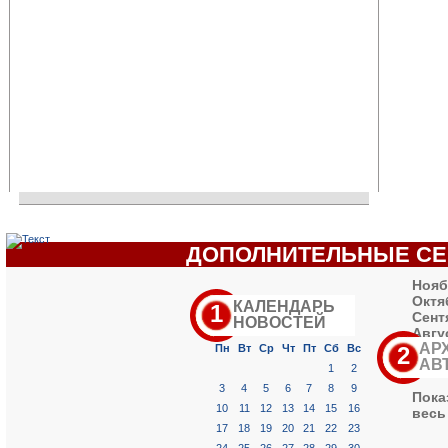
ДОПОЛНИТЕЛЬНЫЕ С
Нояб
Октя
КАЛЕНДАРЬ
1
Сент
НОВОСТЕЙ
«
Август 2026 »
Авгус
АР
Июль
Пн
Вт
Ср
Чт
Пт
Сб
Вс
2
АВ
Июнь
1
2
3
4
5
6
7
8
9
Пока
10
11
12
13
14
15
16
весь
17
18
19
20
21
22
23