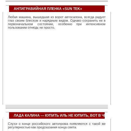
систем, созданных фирмой, позволяет повысить
эффективность работы любой транспортной организации,
примерно, на 40 процентов. Достаточно сказать, что всего один
АНТИГРАВИЙНАЯ ПЛЕНКА «SUN TEK»
диспетчер с их помощью оказывается в состоянии
контролировать около тысячи автомобилей. При этом резко
Любая машина, вышедшая из ворот автосалона, всегда радует
снижается количество нарушений на трассах, значительно
глаз своим блеском и нарядным видом. Однако сохранить ее в
повышается общая дисциплина вождения и перевозок.
первоначальном состоянии, особенно при интенсивном
Компанией создано сразу несколько сервисов, использующих
пользовании отнюдь не просто.
«облачную» технологию, позволяющих полностью перекрыть
линейку запросов любого транспортного предприятия, невзирая
на его размеры и специализацию. География применения
разработок фирмы непрерывно расширяется, так, недавно, в
связи с большим количеством клиентских запросов был открыт
дополнительный офис компании в Сингапуре, призванный
повысить качество обслуживания азиатских заказчиков. Также
сервисы фирмы успешно используются в Найроби, Нью-Йорке
и многих мегаполисах бывшего СССР.
ЛАДА КАЛИНА — КУПИТЬ ИЛЬ НЕ КУПИТЬ, ВОТ В ЧЕМ ВОПРОС?
Слухи о конце российского автопрома появляются с такой же
регулярностью как предсказания конца света.