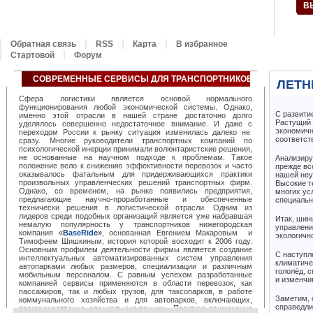
В
Обратная связь
RSS
Карта
В избранное
Стартовой
Форум
СОВРЕМЕННЫЕ СЕРВИСЫ ДЛЯ ТРАНСПОРТНИКОВ ОТ «BASERID
ЛЕТН
Сфера логистики является основой нормального
функционирования любой экономической системы. Однако,
С развити
именно этой отрасли в нашей стране достаточно долго
Растущий 
уделялось совершенно недостаточное внимание. И даже с
экономичн
переходом России к рынку ситуация изменилась далеко не
соответст
сразу. Многие руководители транспортных компаний по
психологической инерции принимали волюнтаристские решения,
не основанные на научном подходе к проблемам. Такое
Анализиру
положение вело к снижению эффективности перевозок и часто
прежде вс
оказывалось фатальным для придерживающихся практики
нашей неу
произвольных управленческих решений транспортных фирм.
Высокие т
Однако, со временем, на рынке появились предприятия,
многих ус
предлагающие научно-проработанные и обеспеченные
специальн
технически решения в логистической отрасли. Одним из
лидеров среди подобных организаций является уже набравшая
Итак, шин
немалую популярность у транспортников нижегородская
управлени
компания «
BaseRide
»
, основанная Евгением Макаровым и
экологичн
Тимофеем Шишкиным, история которой восходит к 2006 году.
Основным профилем деятельности фирмы является создание
С наступл
интеллектуальных автоматизированных систем управления
климатиче
автопарками любых размеров, специализации и различным
гололёд, 
мобильным персоналом. С равным успехом разработанные
и изменчи
компанией сервисы применяются в области перевозок, как
пассажиров, так и любых грузов, для таксопарков, в работе
Заметим, 
коммунального хозяйства и для автопарков, включающих,
справедли
преимущественно, специальную технику. Практика применения