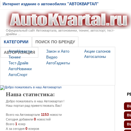
Интернет издание о автомобилях "АВТОКВАРТАЛ"
Официальный сайт Автоквартала, автоновинки, тюнинг, автоспорт, тест-
драйвы ...
КАТЕГОРИИ
ПОИСК ПО БРЕНДУ
АвтоНовости
Закон и Авто
Акции салонов
АВТОРИЗАЦИЯ
Автосалоны
Тюнинг
Видео
Тест-Драйв
АвтоГаджеты
АвтоНовинки
АвтоСпорт
Наша статистика:
Р
Добро пожаловать в наш Автоквартал !
Наш портал рад приветствовать Вас!
В
1153
Всего на Автоквартале
новости
В
0
Сегодня добавили
новостей
1
Всего
юзер
В
0
А за сегодня
юзеров