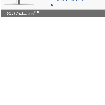
24
25
26
27
28
29
30
31
{mnt}
2011 © Autokvartal.ru