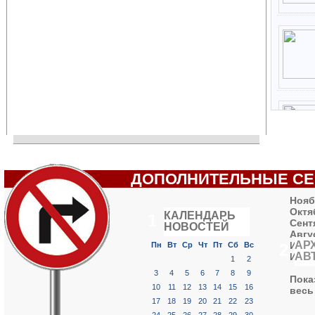
ДОПОЛНИТЕЛЬНЫЕ С
Нояб
Октя
КАЛЕНДАРЬ
1
Сент
НОВОСТЕЙ
«
Август 2026 »
Авгус
АР
Июль
Пн
Вт
Ср
Чт
Пт
Сб
Вс
2
АВ
Июнь
1
2
3
4
5
6
7
8
9
Пока
10
11
12
13
14
15
16
весь
17
18
19
20
21
22
23