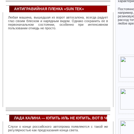
характери
систем, созданных фирмой, позволяет повысить
эффективность работы любой транспортной организации,
примерно, на 40 процентов. Достаточно сказать, что всего один
АНТИГРАВИЙНАЯ ПЛЕНКА «SUN TEK»
Постоянно
диспетчер с их помощью оказывается в состоянии
например,
контролировать около тысячи автомобилей. При этом резко
резиновую
Любая машина, вышедшая из ворот автосалона, всегда радует
снижается количество нарушений на трассах, значительно
расход то
глаз своим блеском и нарядным видом. Однако сохранить ее в
повышается общая дисциплина вождения и перевозок.
любое вре
первоначальном состоянии, особенно при интенсивном
Компанией создано сразу несколько сервисов, использующих
пользовании отнюдь не просто.
«облачную» технологию, позволяющих полностью перекрыть
линейку запросов любого транспортного предприятия, невзирая
на его размеры и специализацию. География применения
разработок фирмы непрерывно расширяется, так, недавно, в
связи с большим количеством клиентских запросов был открыт
дополнительный офис компании в Сингапуре, призванный
повысить качество обслуживания азиатских заказчиков. Также
сервисы фирмы успешно используются в Найроби, Нью-Йорке
и многих мегаполисах бывшего СССР.
ЛАДА КАЛИНА — КУПИТЬ ИЛЬ НЕ КУПИТЬ, ВОТ В ЧЕМ ВОПРОС?
Слухи о конце российского автопрома появляются с такой же
регулярностью как предсказания конца света.