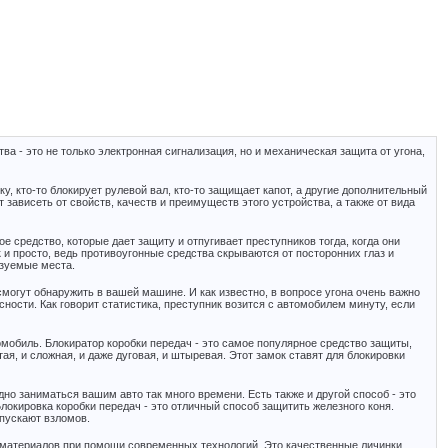
а - это не только электронная сигнализация, но и механическая защита от угона,
у, кто-то блокирует рулевой вал, кто-то защищает капот, а другие дополнительный
т зависеть от свойств, качеств и преимуществ этого устройства, а также от вида
е средство, которые дает защиту и отпугивает преступников тогда, когда они
к и просто, ведь противоугонные средства скрываются от посторонних глаз и
азуемые места.
смогут обнаружить в вашей машине. И как известно, в вопросе угона очень важно
сности. Как говорит статистика, преступник возится с автомобилем минуту, если
мобиль. Блокиратор коробки передач - это самое популярное средство защиты,
ая, и сложная, и даже дуговая, и штыревая. Этот замок ставят для блокировки
дно заниматься вашим авто так много времени. Есть также и другой способ - это
Блокировка коробки передач - это отличный способ защитить железного коня.
пускают взломов.
х материалов при помощи современных технологий. Это качественные личинки