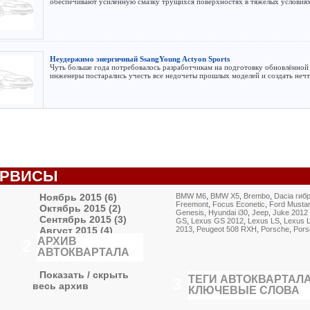
обеспечивают усиленную смазку трущихся поверхностях в тяжелых условиях
Неудержимо энергичный SsangYoung Actyon Sports
Чуть больше года потребовалось разработчикам на подготовку обновлённой 
инженеры постарались учесть все недочеты прошлых моделей и создать нечт
ЕРВИСЫ
Ноябрь 2015 (6)
BMW M6
,
BMW X5
,
Brembo
,
Dacia гиб
Freemont
,
Focus Econetic
,
Ford Musta
Октябрь 2015 (2)
Genesis
,
Hyundai i30
,
Jeep
,
Juke 2012
Сентябрь 2015 (3)
GS
,
Lexus GS 2012
,
Lexus LS
,
Lexus 
Август 2015 (4)
2013
,
Peugeot 508 RXH
,
Porsche
,
Pors
АРХИВ
Июль 2015 (6)
2
АВТОКВАРТАЛА
Июнь 2015 (10)
Показать / скрыть
ТЕГИ АВТОКВАРТАЛ
3
весь архив
КЛЮЧЕВЫЕ СЛОВА