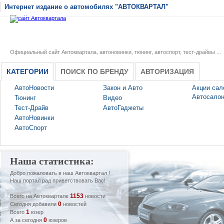
Интернет издание о автомобилях "АВТОКВАРТАЛ"
Официальный сайт Автоквартала, автоновинки, тюнинг, автоспорт, тест-драйвы ...
КАТЕГОРИИ
ПОИСК ПО БРЕНДУ
АВТОРИЗАЦИЯ
АвтоНовости
Закон и Авто
Акции сал
Автосало
Тюнинг
Видео
Тест-Драйв
АвтоГаджеты
АвтоНовинки
АвтоСпорт
Наша статистика:
Добро пожаловать в наш Автоквартал !
Наш портал рад приветствовать Вас!
1153
Всего на Автоквартале
новости
0
Сегодня добавили
новостей
1
Всего
юзер
0
А за сегодня
юзеров