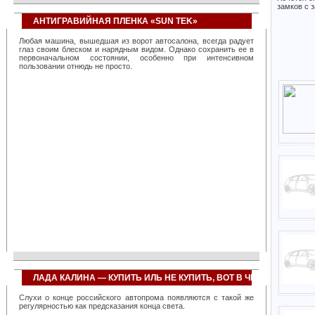
систем, созданных фирмой, позволяет повысить
замков с 
эффективность работы любой транспортной организации,
примерно, на 40 процентов. Достаточно сказать, что всего один
АНТИГРАВИЙНАЯ ПЛЕНКА «SUN TEK»
диспетчер с их помощью оказывается в состоянии
контролировать около тысячи автомобилей. При этом резко
Любая машина, вышедшая из ворот автосалона, всегда радует
снижается количество нарушений на трассах, значительно
глаз своим блеском и нарядным видом. Однако сохранить ее в
повышается общая дисциплина вождения и перевозок.
первоначальном состоянии, особенно при интенсивном
Компанией создано сразу несколько сервисов, использующих
пользовании отнюдь не просто.
«облачную» технологию, позволяющих полностью перекрыть
линейку запросов любого транспортного предприятия, невзирая
на его размеры и специализацию. География применения
разработок фирмы непрерывно расширяется, так, недавно, в
связи с большим количеством клиентских запросов был открыт
дополнительный офис компании в Сингапуре, призванный
повысить качество обслуживания азиатских заказчиков. Также
сервисы фирмы успешно используются в Найроби, Нью-Йорке
и многих мегаполисах бывшего СССР.
ЛАДА КАЛИНА — КУПИТЬ ИЛЬ НЕ КУПИТЬ, ВОТ В ЧЕМ ВОПРОС?
Слухи о конце российского автопрома появляются с такой же
регулярностью как предсказания конца света.