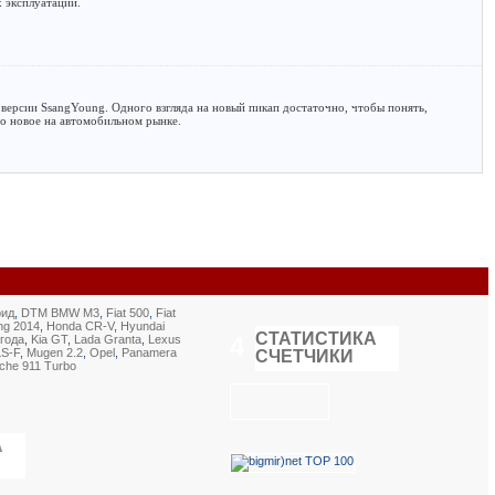
 эксплуатации.
версии SsangYoung. Одного взгляда на новый пикап достаточно, чтобы понять,
о новое на автомобильном рынке.
рид
,
DTM BMW M3
,
Fiat 500
,
Fiat
ng 2014
,
Honda CR-V
,
Hyundai
СТАТИСТИКА
4
 года
,
Kia GT
,
Lada Granta
,
Lexus
LS-F
,
Mugen 2.2
,
Opel
,
Panamera
СЧЕТЧИКИ
che 911 Turbo
А