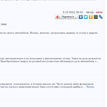
5-12-2013, 00:10 Автор -
admin
Поделиться…
о теме
ости своего автомобиля. Можно, конечно, застраховать машину от угона и закрыть
ну автотранспорта и не допускают к двигательному отсеку. Замок на руль пользуется
Приобретенную защиту на рулевой вал полностью заблокирует руль автомобиля, е ...
льксваген используются в течение многих лет. Часто ремонт мкпп фольксваген
ричин их плохого включения может быть отсутствие стопорной шайбы н ...
Читать