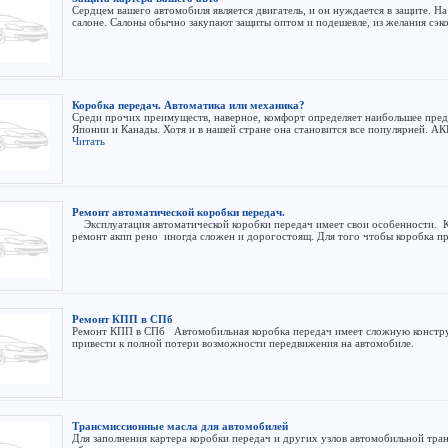
Сердцем вашего автомобиля является двигатель, и он нуждается в защите. Н
салоне. Салоны обычно закупают защиты оптом и подешевле, из желания сэко
Коробка передач. Автоматика или механика?
Среди прочих преимуществ, наверное, комфорт определяет наибольшее пре
Японии и Канады. Хотя и в нашей стране она становится все популярней. АК
Читать
Ремонт автоматической коробки передач.
Эксплуатация автоматической коробки передач имеет свои особенности. Ка
ремонт акпп рено иногда сложен и дорогостоящ. Для того чтобы коробка пр
Ремонт КПП в СПб
Ремонт КПП в СПб Автомобильная коробка передач имеет сложную констру
привести к полной потери возможности передвижения на автомобиле.
Трансмиссионные масла для автомобилей
Для заполнения картера коробки передач и других узлов автомобильной тр