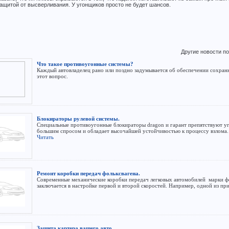
защитой от высверливания. У угонщиков просто не будет шансов.
Другие новости п
Что такое противоугонные системы?
Каждый автовладелец рано или поздно задумывается об обеспечении сохранн
этот вопрос.
Блокираторы рулевой системы.
Специальные противоугонные блокираторы dragon и гарант препятствуют уго
большим спросом и обладает высочайшей устойчивостью к процессу взлома. 
Читать
Ремонт коробки передач фольксвагена.
Современные механические коробки передач легковых автомобилей марки фо
заключается в настройке первой и второй скоростей. Например, одной из п
Защита картера вашего авто