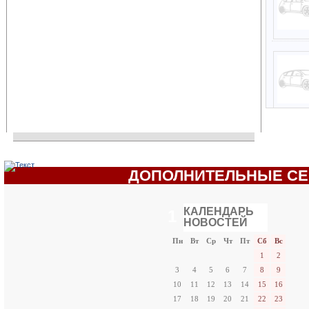
ДОПОЛНИТЕЛЬНЫЕ С
КАЛЕНДАРЬ
1
НОВОСТЕЙ
«
Август 2026 »
Пн
Вт
Ср
Чт
Пт
Сб
Вс
1
2
3
4
5
6
7
8
9
10
11
12
13
14
15
16
17
18
19
20
21
22
23