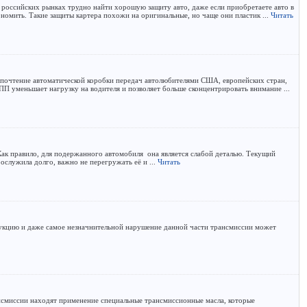
а российских рынках трудно найти хорошую защиту авто, даже если приобретаете авто в
номить. Такие защиты картера похожи на оригинальные, но чаще они пластик ...
Читать
дпочтение автоматической коробки передач автолюбителями США, европейских стран,
ПП уменьшает нагрузку на водителя и позволяет больше сконцентрировать внимание ...
к правило, для подержанного автомобиля она является слабой деталью. Текущий
ослужила долго, важно не перегружать её и ...
Читать
кцию и даже самое незначнительной нарушение данной части трансмиссии может
ансмиссии находят применение специальные трансмиссионные масла, которые