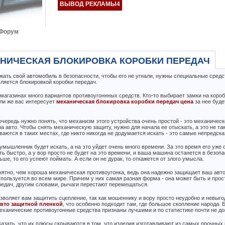
ВЫВОД РЕКЛАМЫ4
Форум
E»
НИЧЕСКАЯ БЛОКИРОВКА КОРОБКИ ПЕРЕДАЧ
жать свой автомобиль в безопасности, чтобы его не угнали, нужны специальные средств
вляется блокировкой коробки передач.
 магазинах много вариантов противоугоннных средств. Кто-то выбирает замки на коробк
ли же вас интересует
механическая блокировка коробки передач цена
за нее буде
очередь нужно понять, что механизм этого устройства очень простой - это механическо
на авто. Чтобы снять механическую защиту, нужно для начала ее отыскать, а это не та
ваются в таких местах, где никто никогда не додумается искать - это самые непредск
умышленник будет искать, а на это уйдет очень много времени. За это время его уже 
ть быстро, а у вор просто не будет на это времени, и ваша машина останется в безопа
ше, то его успеют поймать. А если он не дурак, то откажется от злого умысла.
нятно, чем хороша механическая противоугонка, ведь она надежно защищает ваш авто
спользуется во всем мире. Причем у них самая разная форма - она может быть и прост
редач, другим словами, рычаги перестают перемещаться.
озволяет вам защитить сцепление, так как мошеннику и вору просто неудобно и невыго
авто защитной пленкой
, что особенно подходит там, где большое скопление народа. 
еханические противоугонные средства признаны лучшими и по статистике почти не до
казать, что их плюсы скрываются в том, что изделия изготавливают из самых прочны