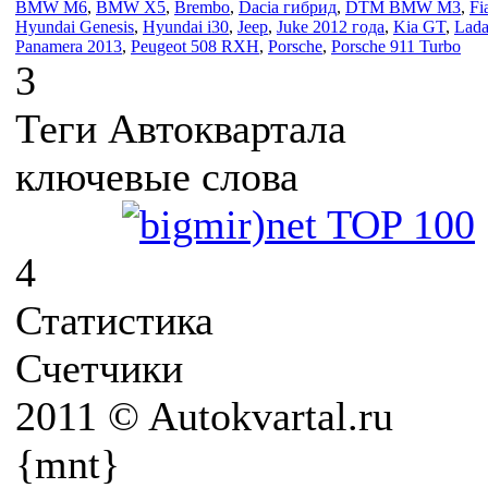
BMW M6
,
BMW X5
,
Brembo
,
Dacia гибрид
,
DTM BMW M3
,
Fi
Hyundai Genesis
,
Hyundai i30
,
Jeep
,
Juke 2012 года
,
Kia GT
,
Lada
Panamera 2013
,
Peugeot 508 RXH
,
Porsche
,
Porsche 911 Turbo
3
Теги Автоквартала
ключевые слова
4
Статистика
Счетчики
2011 © Autokvartal.ru
{mnt}