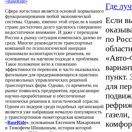
«BaseRide»
Где луч
Сфера логистики является основой нормального
функционирования любой экономической
Если в
системы. Однако, именно этой отрасли в нашей
стране достаточно долго уделялось совершенно
оказыв
недостаточное внимание. И даже с переходом
по Рос
России к рынку ситуация изменилась далеко не
сразу. Многие руководители транспортных
област
компаний по психологической инерции
принимали волюнтаристские решения, не
«Авто-
основанные на научном подходе к проблемам.
Такое положение вело к снижению
вариан
эффективности перевозок и часто оказывалось
фатальным для придерживающихся практики
пункт. 
произвольных управленческих решений
для пер
транспортных фирм. Однако, со временем, на
рынке появились предприятия, предлагающие
подвиж
научно-проработанные и обеспеченные
технически решения в логистической отрасли.
рефриж
Одним из лидеров среди подобных организаций
является уже набравшая немалую популярность
газели,
у транспортников нижегородская компания
комфор
«
BaseRide
»
, основанная Евгением Макаровым
и Тимофеем Шишкиным, история которой