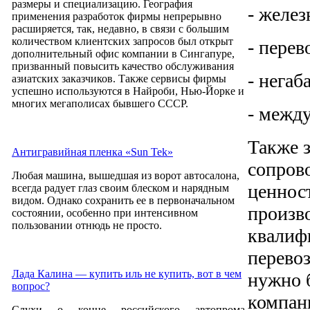
размеры и специализацию. География
- желе
применения разработок фирмы непрерывно
расширяется, так, недавно, в связи с большим
количеством клиентских запросов был открыт
- перев
дополнительный офис компании в Сингапуре,
призванный повысить качество обслуживания
- негаб
азиатских заказчиков. Также сервисы фирмы
успешно используются в Найроби, Нью-Йорке и
многих мегаполисах бывшего СССР.
- межд
Также з
Антигравийная пленка «Sun Tek»
сопрово
Любая машина, вышедшая из ворот автосалона,
ценност
всегда радует глаз своим блеском и нарядным
видом. Однако сохранить ее в первоначальном
произв
состоянии, особенно при интенсивном
пользовании отнюдь не просто.
квалиф
перевоз
Лада Калина — купить иль не купить, вот в чем
нужно 
вопрос?
компан
Слухи о конце российского автопрома