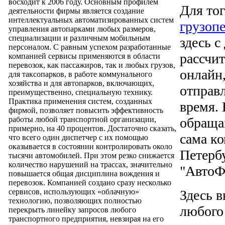
восходит к 2006 году. Основным профилем
Для тог
деятельности фирмы является создание
интеллектуальных автоматизированных систем
грузоп
управления автопарками любых размеров,
специализации и различным мобильным
здесь с
персоналом. С равным успехом разработанные
рассчи
компанией сервисы применяются в области
перевозок, как пассажиров, так и любых грузов,
онлайн
для таксопарков, в работе коммунального
хозяйства и для автопарков, включающих,
отправл
преимущественно, специальную технику.
Практика применения систем, созданных
время.
фирмой, позволяет повысить эффективность
работы любой транспортной организации,
обращай
примерно, на 40 процентов. Достаточно сказать,
сама ко
что всего один диспетчер с их помощью
оказывается в состоянии контролировать около
Петербу
тысячи автомобилей. При этом резко снижается
количество нарушений на трассах, значительно
"АвтоФ
повышается общая дисциплина вождения и
перевозок. Компанией создано сразу несколько
сервисов, использующих «облачную»
Здесь 
технологию, позволяющих полностью
любого
перекрыть линейку запросов любого
транспортного предприятия, невзирая на его