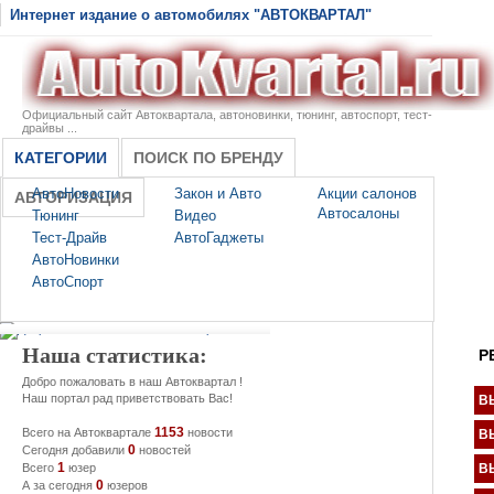
Интернет издание о автомобилях "АВТОКВАРТАЛ"
Официальный сайт Автоквартала, автоновинки, тюнинг, автоспорт, тест-
драйвы ...
КАТЕГОРИИ
ПОИСК ПО БРЕНДУ
АвтоНовости
Закон и Авто
Акции салонов
АВТОРИЗАЦИЯ
Автосалоны
Тюнинг
Видео
Тест-Драйв
АвтоГаджеты
АвтоНовинки
АвтоСпорт
Наша статистика:
Р
Добро пожаловать в наш Автоквартал !
Наш портал рад приветствовать Вас!
В
1153
Всего на Автоквартале
новости
В
0
Сегодня добавили
новостей
1
Всего
юзер
В
0
А за сегодня
юзеров