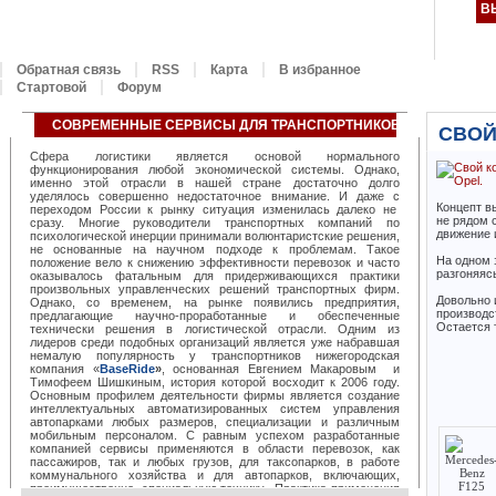
В
Обратная связь
RSS
Карта
В избранное
Стартовой
Форум
СОВРЕМЕННЫЕ СЕРВИСЫ ДЛЯ ТРАНСПОРТНИКОВ ОТ «BASERID
СВОЙ
Сфера логистики является основой нормального
функционирования любой экономической системы. Однако,
именно этой отрасли в нашей стране достаточно долго
уделялось совершенно недостаточное внимание. И даже с
Концепт в
переходом России к рынку ситуация изменилась далеко не
не рядом 
сразу. Многие руководители транспортных компаний по
движение 
психологической инерции принимали волюнтаристские решения,
не основанные на научном подходе к проблемам. Такое
На одном 
положение вело к снижению эффективности перевозок и часто
разгоняясь
оказывалось фатальным для придерживающихся практики
произвольных управленческих решений транспортных фирм.
Довольно 
Однако, со временем, на рынке появились предприятия,
производс
предлагающие научно-проработанные и обеспеченные
Остается 
технически решения в логистической отрасли. Одним из
лидеров среди подобных организаций является уже набравшая
немалую популярность у транспортников нижегородская
компания «
BaseRide
»
, основанная Евгением Макаровым и
Тимофеем Шишкиным, история которой восходит к 2006 году.
Основным профилем деятельности фирмы является создание
интеллектуальных автоматизированных систем управления
автопарками любых размеров, специализации и различным
мобильным персоналом. С равным успехом разработанные
компанией сервисы применяются в области перевозок, как
пассажиров, так и любых грузов, для таксопарков, в работе
коммунального хозяйства и для автопарков, включающих,
преимущественно, специальную технику. Практика применения