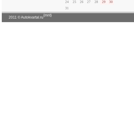
24
25
26
27
28
29
30
31
{mnt}
2011 © Autokvartal.ru