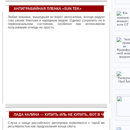
систем, созданных фирмой, позволяет повысить
эффективность работы любой транспортной организации,
примерно, на 40 процентов. Достаточно сказать, что всего один
АНТИГРАВИЙНАЯ ПЛЕНКА «SUN TEK»
диспетчер с их помощью оказывается в состоянии
контролировать около тысячи автомобилей. При этом резко
Любая машина, вышедшая из ворот автосалона, всегда радует
снижается количество нарушений на трассах, значительно
глаз своим блеском и нарядным видом. Однако сохранить ее в
повышается общая дисциплина вождения и перевозок.
первоначальном состоянии, особенно при интенсивном
Компанией создано сразу несколько сервисов, использующих
пользовании отнюдь не просто.
«облачную» технологию, позволяющих полностью перекрыть
линейку запросов любого транспортного предприятия, невзирая
на его размеры и специализацию. География применения
разработок фирмы непрерывно расширяется, так, недавно, в
связи с большим количеством клиентских запросов был открыт
дополнительный офис компании в Сингапуре, призванный
повысить качество обслуживания азиатских заказчиков. Также
сервисы фирмы успешно используются в Найроби, Нью-Йорке
и многих мегаполисах бывшего СССР.
ЛАДА КАЛИНА — КУПИТЬ ИЛЬ НЕ КУПИТЬ, ВОТ В ЧЕМ ВОПРОС?
Слухи о конце российского автопрома появляются с такой же
регулярностью как предсказания конца света.