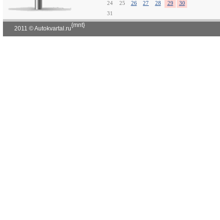
24
25
26
27
28
29
30
31
{mnt}
2011 © Autokvartal.ru