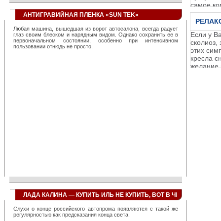
систем, созданных фирмой, позволяет повысить
самое ко
эффективность работы любой транспортной организации,
примерно, на 40 процентов. Достаточно сказать, что всего один
АНТИГРАВИЙНАЯ ПЛЕНКА «SUN TEK»
диспетчер с их помощью оказывается в состоянии
РЕЛАК
контролировать около тысячи автомобилей. При этом резко
Любая машина, вышедшая из ворот автосалона, всегда радует
снижается количество нарушений на трассах, значительно
Если у В
глаз своим блеском и нарядным видом. Однако сохранить ее в
повышается общая дисциплина вождения и перевозок.
первоначальном состоянии, особенно при интенсивном
сколиоз,
Компанией создано сразу несколько сервисов, использующих
пользовании отнюдь не просто.
этих сим
«облачную» технологию, позволяющих полностью перекрыть
линейку запросов любого транспортного предприятия, невзирая
кресла с
на его размеры и специализацию. География применения
желание 
разработок фирмы непрерывно расширяется, так, недавно, в
определя
связи с большим количеством клиентских запросов был открыт
дополнительный офис компании в Сингапуре, призванный
повысить качество обслуживания азиатских заказчиков. Также
сервисы фирмы успешно используются в Найроби, Нью-Йорке
и многих мегаполисах бывшего СССР.
ЛАДА КАЛИНА — КУПИТЬ ИЛЬ НЕ КУПИТЬ, ВОТ В ЧЕМ ВОПРОС?
Слухи о конце российского автопрома появляются с такой же
регулярностью как предсказания конца света.