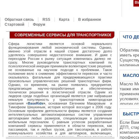
В
Обратная связь
RSS
Карта
В избранное
Стартовой
Форум
СОВРЕМЕННЫЕ СЕРВИСЫ ДЛЯ ТРАНСПОРТНИКОВ ОТ «BASERID
ЧТО Д
Сфера логистики является основой нормального
функционирования любой экономической системы. Однако,
Обративш
именно этой отрасли в нашей стране достаточно долго
иметь кр
уделялось совершенно недостаточное внимание. И даже с
переходом России к рынку ситуация изменилась далеко не
Существу
сразу. Многие руководители транспортных компаний по
наличным
психологической инерции принимали волюнтаристские решения,
права во
не основанные на научном подходе к проблемам. Такое
положение вело к снижению эффективности перевозок и часто
МАСЛО
оказывалось фатальным для придерживающихся практики
произвольных управленческих решений транспортных фирм.
Масло Mo
Однако, со временем, на рынке появились предприятия,
также им
предлагающие научно-проработанные и обеспеченные
технически решения в логистической отрасли. Одним из
применяе
лидеров среди подобных организаций является уже набравшая
условиях
немалую популярность у транспортников нижегородская
других о
компания «
BaseRide
»
, основанная Евгением Макаровым и
Тимофеем Шишкиным, история которой восходит к 2006 году.
автомоби
Основным профилем деятельности фирмы является создание
БЫСТР
интеллектуальных автоматизированных систем управления
автопарками любых размеров, специализации и различным
Если Вам
мобильным персоналом. С равным успехом разработанные
компанией сервисы применяются в области перевозок, как
ДТП, ста
пассажиров, так и любых грузов, для таксопарков, в работе
компанию
коммунального хозяйства и для автопарков, включающих,
професси
преимущественно, специальную технику. Практика применения