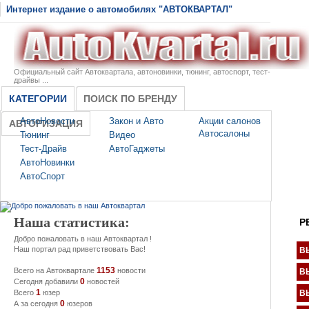
Интернет издание о автомобилях "АВТОКВАРТАЛ"
Официальный сайт Автоквартала, автоновинки, тюнинг, автоспорт, тест-
драйвы ...
КАТЕГОРИИ
ПОИСК ПО БРЕНДУ
АвтоНовости
Закон и Авто
Акции салонов
АВТОРИЗАЦИЯ
Автосалоны
Тюнинг
Видео
Тест-Драйв
АвтоГаджеты
АвтоНовинки
АвтоСпорт
Наша статистика:
Р
Добро пожаловать в наш Автоквартал !
Наш портал рад приветствовать Вас!
В
1153
Всего на Автоквартале
новости
В
0
Сегодня добавили
новостей
1
Всего
юзер
В
0
А за сегодня
юзеров