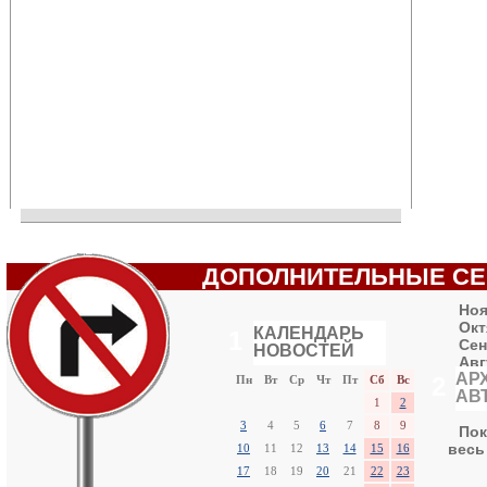
ДОПОЛНИТЕЛЬНЫЕ С
Ноя
Окт
КАЛЕНДАРЬ
1
Сен
НОВОСТЕЙ
«
Декабрь 2012
»
Авг
АР
Июл
2
Пн
Вт
Ср
Чт
Пт
Сб
Вс
АВ
Июн
1
2
3
4
5
6
7
8
9
Пок
весь
10
11
12
13
14
15
16
17
18
19
20
21
22
23