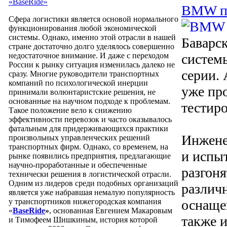
«BaseRide»
BMW пр
Сфера логистики является основой нормального
функционирования любой экономической
системы. Однако, именно этой отрасли в нашей
Баварс
стране достаточно долго уделялось совершенно
недостаточное внимание. И даже с переходом
системы
России к рынку ситуация изменилась далеко не
серии.
сразу. Многие руководители транспортных
компаний по психологической инерции
уже пр
принимали волюнтаристские решения, не
основанные на научном подходе к проблемам.
тестиро
Такое положение вело к снижению
эффективности перевозок и часто оказывалось
фатальным для придерживающихся практики
Инжене
произвольных управленческих решений
транспортных фирм. Однако, со временем, на
и испыт
рынке появились предприятия, предлагающие
научно-проработанные и обеспеченные
разгоня
технически решения в логистической отрасли.
Одним из лидеров среди подобных организаций
различ
является уже набравшая немалую популярность
у транспортников нижегородская компания
оснаще
«
BaseRide
»
, основанная Евгением Макаровым
также 
и Тимофеем Шишкиным, история которой