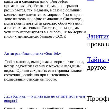
размеры и специализацию. География
применения разработок фирмы непрерывно
расширяется, так, недавно, в связи с большим
количеством клиентских запросов был открыт
дополнительный офис компании в Сингапуре,
призванный повысить качество обслуживания
азиатских заказчиков. Также сервисы фирмы
успешно используются в Найроби, Нью-Йорке и
Заняти
многих мегаполисах бывшего СССР.
проводи
Антигравийная пленка «Sun Tek»
Тайны 
Любая машина, вышедшая из ворот автосалона,
другое
всегда радует глаз своим блеском и нарядным
видом. Однако сохранить ее в первоначальном
состоянии, особенно при интенсивном
пользовании отнюдь не просто.
Лада Калина — купить иль не купить, вот в чем
Проффи
вопрос?
Слухи о конце российского автопрома