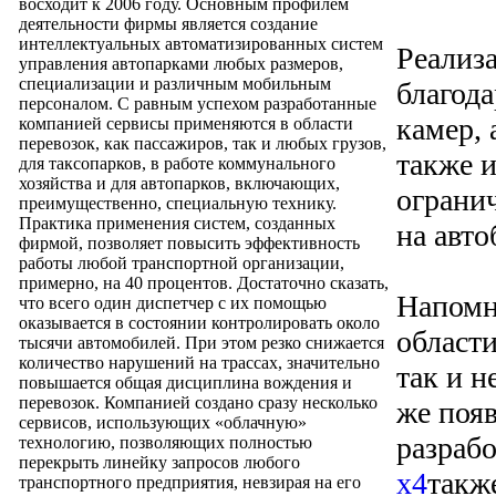
восходит к 2006 году. Основным профилем
деятельности фирмы является создание
интеллектуальных автоматизированных систем
Реализ
управления автопарками любых размеров,
специализации и различным мобильным
благод
персоналом. С равным успехом разработанные
камер,
компанией сервисы применяются в области
перевозок, как пассажиров, так и любых грузов,
также 
для таксопарков, в работе коммунального
хозяйства и для автопарков, включающих,
ограни
преимущественно, специальную технику.
Практика применения систем, созданных
на авто
фирмой, позволяет повысить эффективность
работы любой транспортной организации,
примерно, на 40 процентов. Достаточно сказать,
Напомн
что всего один диспетчер с их помощью
оказывается в состоянии контролировать около
области
тысячи автомобилей. При этом резко снижается
количество нарушений на трассах, значительно
так и н
повышается общая дисциплина вождения и
перевозок. Компанией создано сразу несколько
же поя
сервисов, использующих «облачную»
разраб
технологию, позволяющих полностью
перекрыть линейку запросов любого
x4
также
транспортного предприятия, невзирая на его