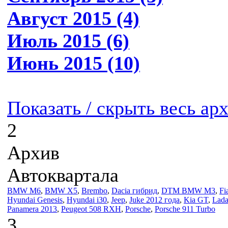
Август 2015 (4)
Июль 2015 (6)
Июнь 2015 (10)
Показать / скрыть весь ар
2
Архив
Автоквартала
BMW M6
,
BMW X5
,
Brembo
,
Dacia гибрид
,
DTM BMW M3
,
Fi
Hyundai Genesis
,
Hyundai i30
,
Jeep
,
Juke 2012 года
,
Kia GT
,
Lada
Panamera 2013
,
Peugeot 508 RXH
,
Porsche
,
Porsche 911 Turbo
3